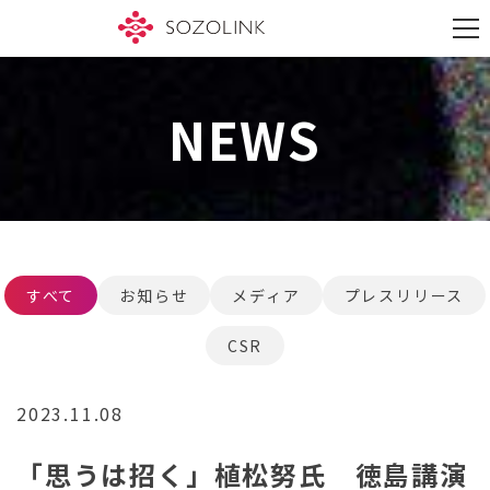
S
k
M
i
e
p
n
t
u
o
NEWS
c
o
n
t
e
n
t
すべて
お知らせ
メディア
プレスリリース
CSR
2023.11.08
「思うは招く」植松努氏 徳島講演