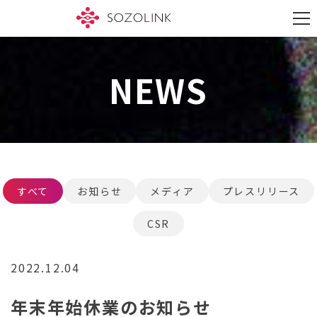
S
k
M
i
e
p
n
t
u
o
NEWS
c
o
n
t
e
n
t
すべて
お知らせ
メディア
プレスリリース
CSR
2022.12.04
年末年始休業のお知らせ