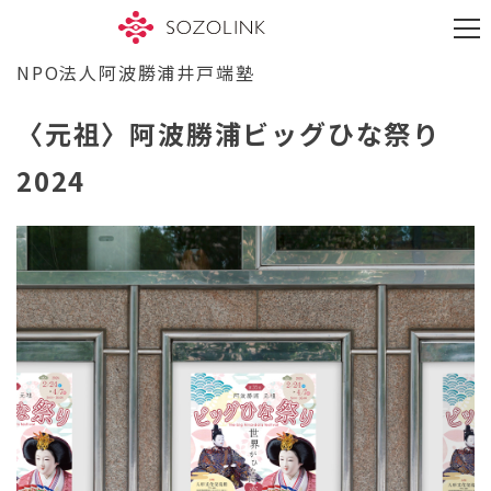
S
k
M
i
e
p
NPO法人阿波勝浦井戸端塾
n
t
u
o
〈元祖〉阿波勝浦ビッグひな祭り
c
o
n
2024
t
e
n
t