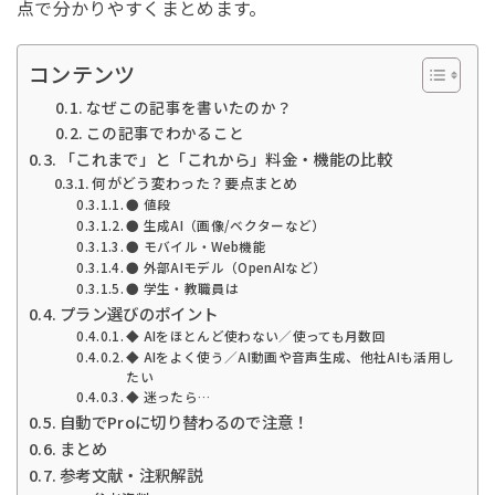
点で分かりやすくまとめます。
コンテンツ
なぜこの記事を書いたのか？
この記事でわかること
「これまで」と「これから」料金・機能の比較
何がどう変わった？要点まとめ
● 値段
● 生成AI（画像/ベクターなど）
● モバイル・Web機能
● 外部AIモデル（OpenAIなど）
● 学生・教職員は
プラン選びのポイント
◆ AIをほとんど使わない／使っても月数回
◆ AIをよく使う／AI動画や音声生成、他社AIも活用し
たい
◆ 迷ったら…
自動でProに切り替わるので注意！
まとめ
参考文献・注釈解説