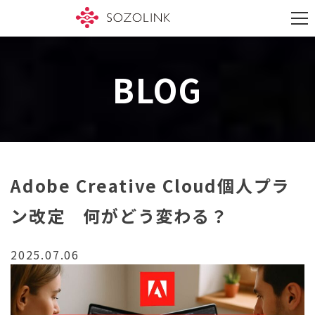
S
k
M
i
e
p
n
t
u
o
BLOG
c
o
n
t
e
n
t
Adobe Creative Cloud個人プラ
ン改定 何がどう変わる？
2025.07.06