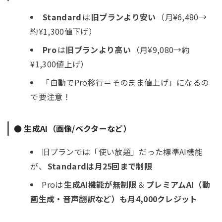
Standard
は
旧プランより安い
（月¥6,480→
約¥1,300値下げ）
Pro
は
旧プランより高い
（月¥9,080→約
¥1,300値上げ）
「自動でPro移行＝そのまま値上げ」になるの
で要注意！
● 生成AI（画像/ベクターなど）
旧プランでは「使い放題」だった標準AI機能
が、
Standardは月25回まで制限
Proは
生成AI機能が無制限
＆
プレミアムAI（動
画生成・音声翻訳など）も月4,000クレジット