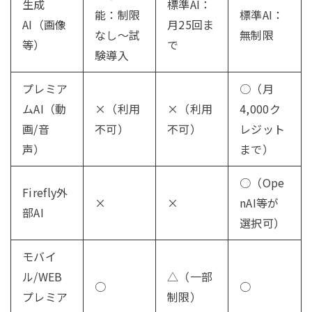
生成
標準AI：
能：制限
標準AI：
AI（画像
月25回ま
なし〜試
無制限
等）
で
験導入
プレミア
○（月
ムAI（動
×（利用
×（利用
4,000ク
画/音
不可）
不可）
レジット
声）
まで）
○（Ope
Firefly外
×
×
nAI等が
部AI
選択可）
モバイ
ル/WEB
△（一部
○
○
プレミア
制限）