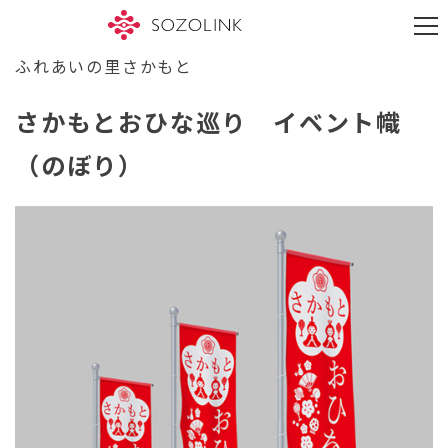
S
k
M
i
e
p
ふれあいの里さかもと
n
t
u
o
さかもとおひな巡り イベント幟
c
o
n
（のぼり）
t
e
n
t